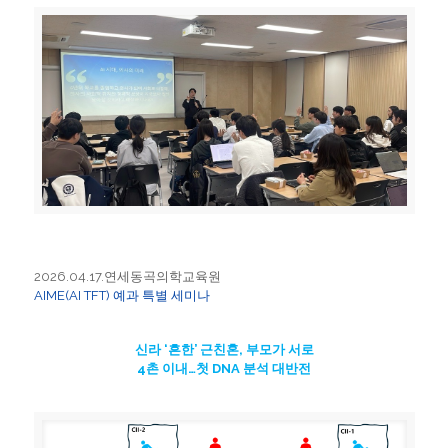
2026.04.17.연세동곡의학교육원
AIME(AI TFT) 예과 특별 세미나
신라 ‘흔한’ 근친혼, 부모가 서로
4촌 이내…첫 DNA 분석 대반전