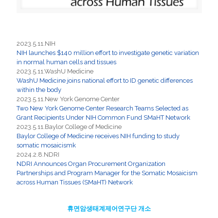
2023.5.11.NIH
NIH launches $140 million effort to investigate genetic variation
in normal human cells and tissues
2023.5.11.WashU Medicine
WashU Medicine joins national effort to ID genetic differences
within the body
2023.5.11.New York Genome Center
Two New York Genome Center Research Teams Selected as
Grant Recipients Under NIH Common Fund SMaHT Network
2023.5.11.Baylor College of Medicine
Baylor College of Medicine receives NIH funding to study
somatic mosaicismk
2024.2.8.NDRI
NDRI Announces Organ Procurement Organization
Partnerships and Program Manager for the Somatic Mosaicism
across Human Tissues (SMaHT) Network
휴면암생태계제어연구단 개소