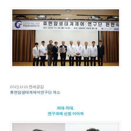
2023.11.21.연세공감
휴면암생태계제어연구단 개소
의대·치대,
연구과제 선정 이어져