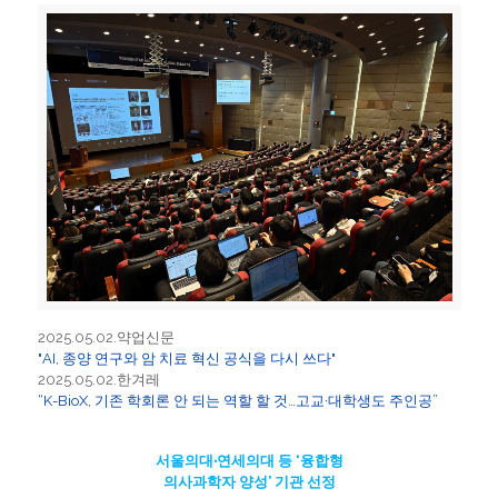
2025.05.02.약업신문
"AI, 종양 연구와 암 치료 혁신 공식을 다시 쓰다"
2025.05.02.한겨레
“K-BioX, 기존 학회론 안 되는 역할 할 것…고교·대학생도 주인공”
서울의대‧연세의대 등 ‘융합형
의사과학자 양성’ 기관 선정